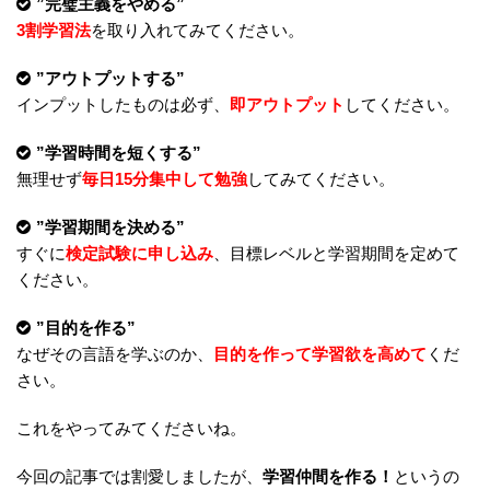
”完璧主義をやめる
”
3割学習法
を取り入れてみてください。
”アウトプットする”
インプットしたものは必ず、
即アウトプット
してください。
”学習時間を短くする”
無理せず
毎日15分集中して勉強
してみてください。
”学習期間を決める”
すぐに
検定試験に申し込み
、目標レベルと学習期間を定めて
ください。
”目的を作る”
なぜその言語を学ぶのか、
目的を作って学習欲を高めて
くだ
さい。
これをやってみてくださいね。
今回の記事では割愛しましたが、
学習仲間を作る！
というの