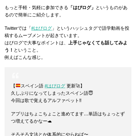
もっと手軽・気軽に参加できる
「はぴログ」
というものがあ
るので簡単にご紹介します。
Twitterでは「
#はぴログ
」というハッシュタグで語学動画を投
稿するムーブメントが起きています。
はぴログで大事なポイントは、
上手じゃなくても話してみよ
う！
ということ。
例えばこんな感じ。
【
スペイン語
#はぴログ
更新🚀】
久しぶりになってしまったスペイン語😇
今回は歌で覚えるアルファベット‼️
アプリはちょこちょこと進めてます…単語はちょっとず
つ増えてるかなー🐢
そろそろ文法とか体系的にやらねば〜