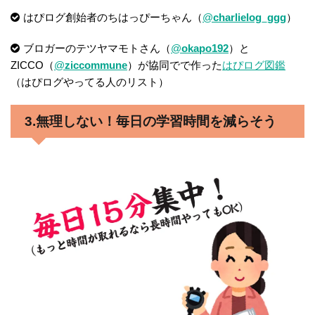
はぴログ創始者のちはっぴーちゃん（
@
charlielog_ggg
）
ブロガーのテツヤマモトさん（
@
okapo192
）と
ZICCO（
@
ziccommune
）が協同でで作った
はぴログ図鑑
（はぴログやってる人のリスト）
3.無理しない！毎日の学習時間を減らそう