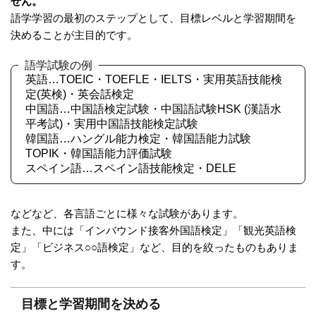
せん。
語学学習の最初のステップとして、目標レベルと学習期間を
決めることが主目的です。
語学試験の例
英語…TOEIC・TOEFLE・IELTS・実用英語技能検
定(英検)・英会話検定
中国語…中国語検定試験・中国語試験HSK (漢語水
平考試)・実用中国語技能検定試験
韓国語…ハングル能力検定・韓国語能力試験
TOPIK・韓国語能力評価試験
スペイン語…スペイン語技能検定・DELE
などなど、各言語ごとに様々な試験があります。
また、中には「インバウンド接客外国語検定」「観光英語検
定」「ビジネス○○語検定」など、目的を絞ったものもありま
す。
目標と学習期間を決める