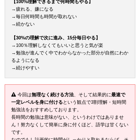
【100%理解できるまで何時間もやる】
→疲れる、嫌になる
→毎日何時間も時間が取れない
→続かない
【30%の理解で次に進み、15分毎日やる】
→100％理解しなくてもいいと思うと気が楽
→勉強が進んでく中でわからなかった部分が自然にわか
るようになる
→続けやすい
今回は
無理なく続ける方法
、そして結果的に
最速で
一定レベルを身に付ける
という観点で3割理解・短時間
勉強法をおすすめしております。
長時間の勉強は意味がない、というわけではありませ
ん！努力なくして簡単に身に付くほど、語学は甘くない
です。
なのでもし計画的に時間がしっかりと取れるならば、そ