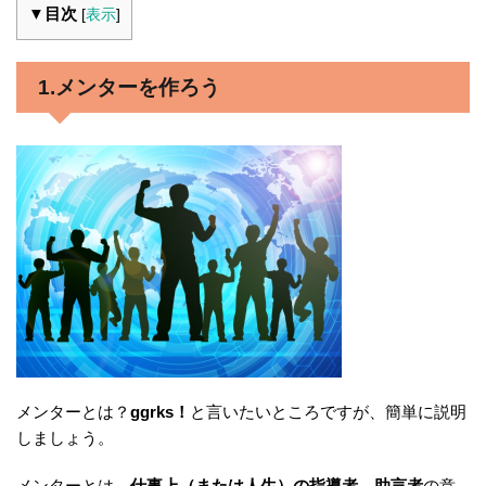
▼目次
[
表示
]
1.メンターを作ろう
メンターとは？
ggrks！
と言いたいところですが、簡単に説明
しましょう。
メンターとは、
仕事上（または人生）の指導者、助言者
の意