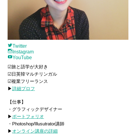
Twitter
Instagram
YouTube
☑旅と語学が大好き
☑日英韓マルチリンガル
☑複業フリーランス
▶
詳細プロフ
【仕事】
・グラフィックデザイナー
▶
ポートフォリオ
・Photoshop/Illusutrator講師
▶
オンライン講座の詳細