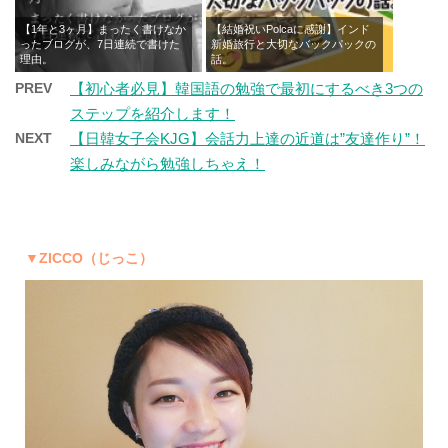
【1年と3ヶ月】まったく書けなか
【結婚祝いPolcaに感謝】インド
ったブログが、7日連続で書けた
新婚旅行と大切なバックパックの
理由。
話。
PREV
【初心者必見】韓国語の勉強で最初にするべき3つの
ステップを紹介します！
NEXT
【日韓女子会KJG】会話力上達の近道は”友達作り”！
楽しみながら勉強しちゃえ！
▼ZICCO（じっこ）