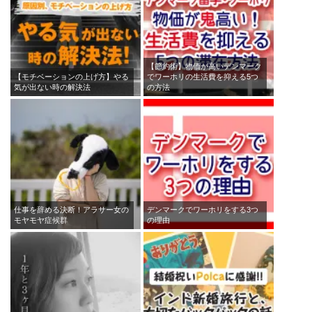
【節約術】物価が高いデンマーク
【モチベーションの上げ方】やる
でワーホリの生活費を抑える5つ
気が出ない時の解決法
の方法
仕事を辞める決断！アラサー女の
デンマークでワーホリをする3つ
モヤモヤ症候群
の理由