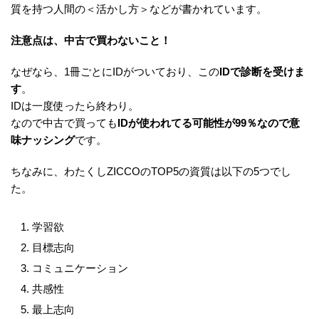
質を持つ人間の＜活かし方＞などが書かれています。
注意点は、中古で買わないこと！
なぜなら、1冊ごとにIDがついており、この
IDで診断を受けま
す
。
IDは一度使ったら終わり。
なので中古で買っても
IDが使われてる可能性が99％なので意
味ナッシング
です。
ちなみに、わたくしZICCOのTOP5の資質は以下の5つでし
た。
学習欲
目標志向
コミュニケーション
共感性
最上志向