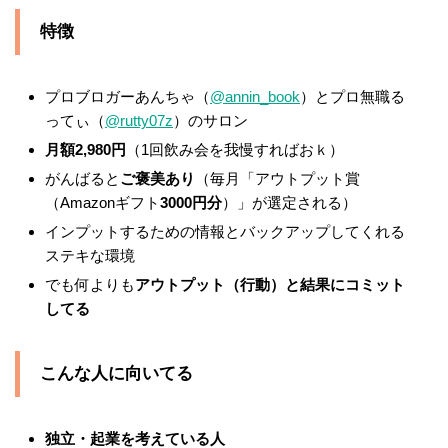
特徴
プロブロガーあんちゃ（
@annin_book
）とプロ無職る
ってぃ（
@rutty07z
）のサロン
月額2,980円
（1回飲み会を我慢すればおｋ）
がんばると
ご褒美あり
（毎月「アウトプット賞
（Amazonギフト
3000円分
）」が選定される）
インプットするための情報とバックアップしてくれる
ステキな環境
でも何よりも
アウトプット（行動）と結果にコミット
してる
こんな人に向いてる
独立・起業を考えている人