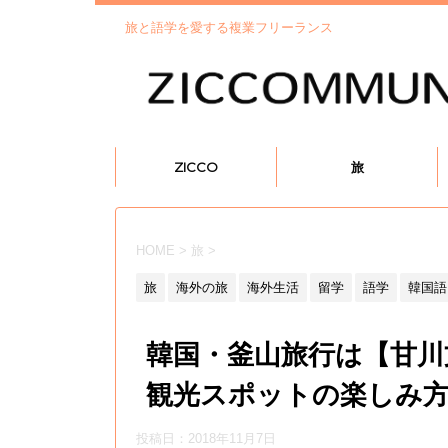
旅と語学を愛する複業フリーランス
ZICCO
旅
HOME
>
旅
>
旅
海外の旅
海外生活
留学
語学
韓国語
韓国・釜山旅行は【甘川
観光スポットの楽しみ
投稿日：
2018年11月7日