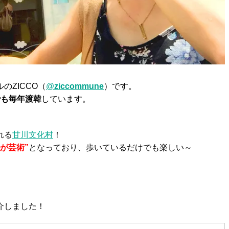
のZICCO（
@
ziccommune
）です。
でも毎年渡韓
しています。
れる
甘川文化村
！
が芸術”
となっており、歩いているだけでも楽しい～
介しました！