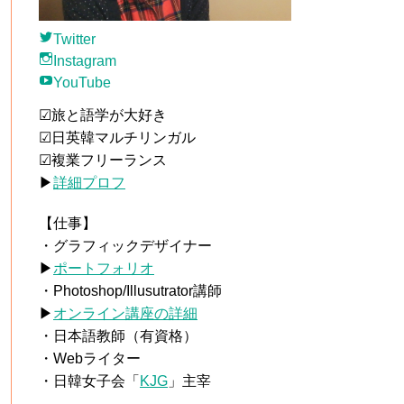
Twitter
Instagram
YouTube
☑旅と語学が大好き
☑日英韓マルチリンガル
☑複業フリーランス
▶
詳細プロフ
【仕事】
・グラフィックデザイナー
▶
ポートフォリオ
・Photoshop/Illusutrator講師
▶
オンライン講座の詳細
・日本語教師（有資格）
・Webライター
・日韓女子会「
KJG
」主宰