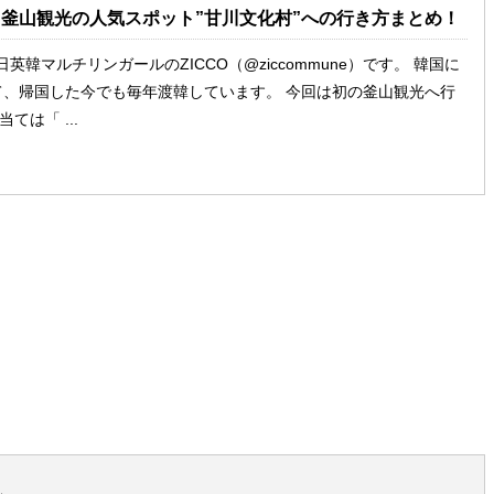
】釜山観光の人気スポット”甘川文化村”への行き方まとめ！
英韓マルチリンガールのZICCO（@ziccommune）です。 韓国に
て、帰国した今でも毎年渡韓しています。 今回は初の釜山観光へ行
ては「 ...