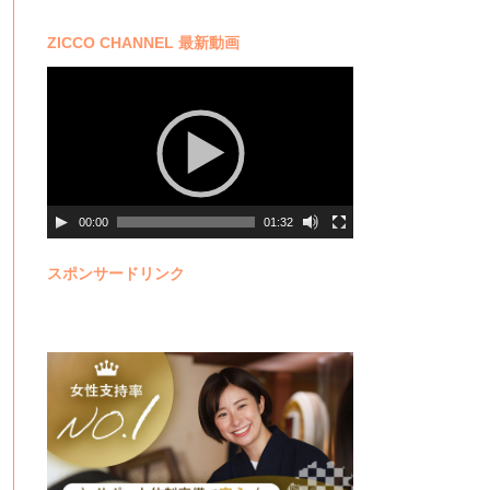
ZICCO CHANNEL 最新動画
動
画
プ
レ
ー
ヤ
ー
00:00
01:32
スポンサードリンク