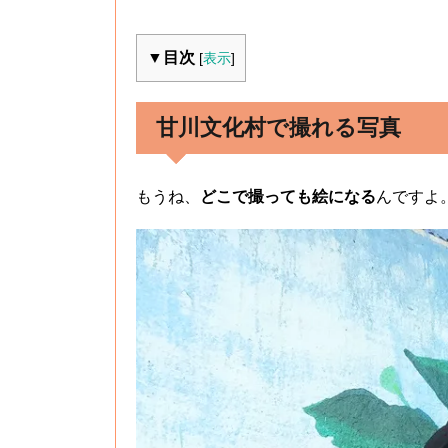
▼目次
[
表示
]
甘川文化村で撮れる写真
もうね、
どこで撮っても絵になる
んですよ