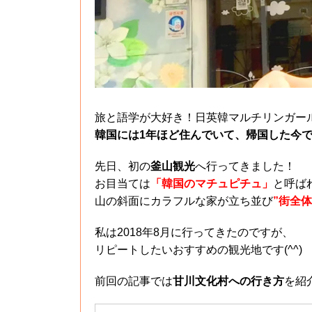
旅と語学が大好き！日英韓マルチリンガール
韓国には1年ほど住んでいて、帰国した今
先日、初の
釜山観光
へ行ってきました！
お目当ては
「韓国のマチュピチュ」
と呼ば
山の斜面にカラフルな家が立ち並び
”街全体
私は2018年8月に行ってきたのですが、
リピートしたいおすすめの観光地です(^^)
前回の記事では
甘川文化村への行き方
を紹