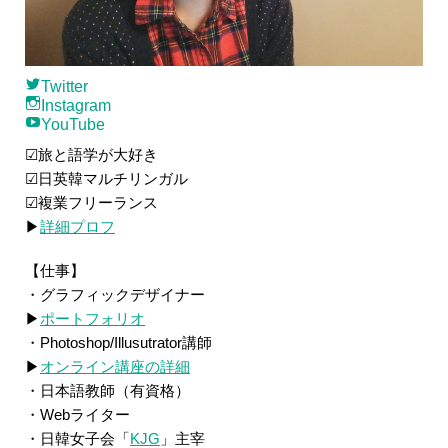
Twitter
Instagram
YouTube
☑旅と語学が大好き
☑日英韓マルチリンガル
☑複業フリーランス
▶
詳細プロフ
【仕事】
・グラフィックデザイナー
▶
ポートフォリオ
・Photoshop/Illusutrator講師
▶
オンライン講座の詳細
・日本語教師（有資格）
・Webライター
・日韓女子会「
KJG
」主宰