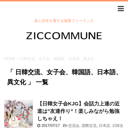
旅と語学を愛する複業フリーランス
HOME
>
日韓交流、女子会、韓国語、日本語、異文化
「 日韓交流、女子会、韓国語、日本語、
異文化 」 一覧
【日韓女子会KJG】会話力上達の近
道は”友達作り”！楽しみながら勉強
しちゃえ！
2017/07/17
-
交流会
,
国際交流
,
日本語
,
日韓女