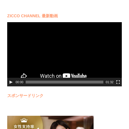
ZICCO CHANNEL 最新動画
動
画
プ
レ
ー
ヤ
ー
00:00
01:32
スポンサードリンク