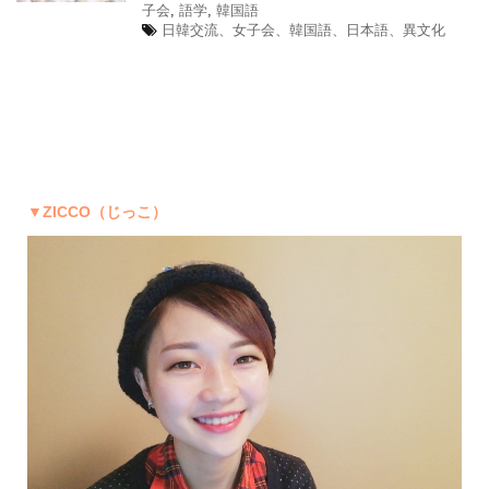
子会
,
語学
,
韓国語
日韓交流、女子会、韓国語、日本語、異文化
▼ZICCO（じっこ）